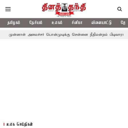
தமிழகம்
தேசியம்
உலகம்
சினிமா
விளையாட்டு
ஜோத
ள் அமைச்சர் பொன்முடிக்கு சென்னை நீதிமன்றம் பிடிவாராண்ட்
தொலை
உலக செய்திகள்