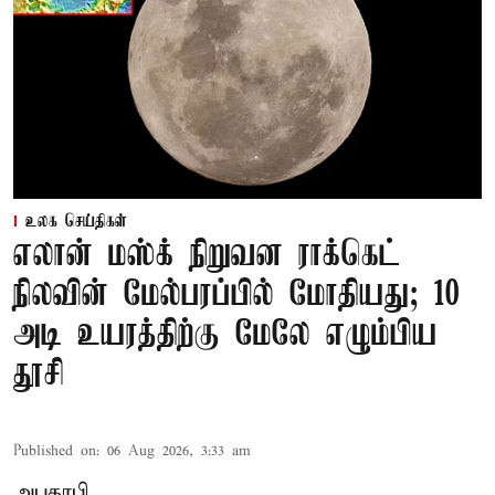
உலக செய்திகள்
எலான் மஸ்க் நிறுவன ராக்கெட்
நிலவின் மேல்பரப்பில் மோதியது; 10
அடி உயரத்திற்கு மேலே எழும்பிய
தூசி
Published on
:
06 Aug 2026, 3:33 am
அபுதாபி,