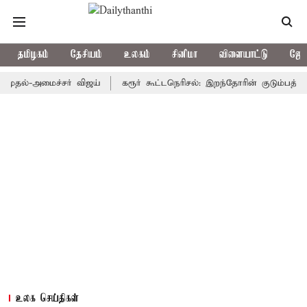
தமிழகம்
தேசியம்
உலகம்
சினிமா
விளையாட்டு
ஜோத
-அமைச்சர் விஜய்
கரூர் கூட்டநெரிசல்: இறந்தோரின் குடும்பத்தினருக்க
உலக செய்திகள்