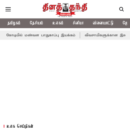
தமிழகம்
தேசியம்
உலகம்
சினிமா
விளையாட்டு
ஜோத
் மண்வள பாதுகாப்பு இயக்கம்
விவசாயிகளுக்கான இலவச மின்சாரத்துக்
உலக செய்திகள்