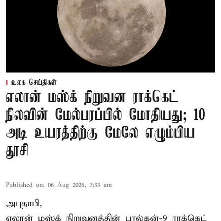
உலக செய்திகள்
எலான் மஸ்க் நிறுவன ராக்கெட்
நிலவின் மேல்பரப்பில் மோதியது; 10
அடி உயரத்திற்கு மேலே எழும்பிய
தூசி
Published on
:
06 Aug 2026, 3:33 am
அபுதாபி,
எலான் மஸ்க் நிறுவனத்தின் பால்கன்-9 ராக்கெட்