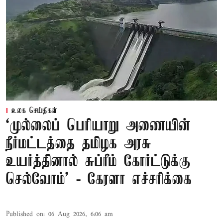
உலக செய்திகள்
‘முல்லைப் பெரியாறு அணையின்
நீர்மட்டத்தை தமிழக அரசு
உயர்த்தினால் சுப்ரீம் கோர்ட்டுக்கு
செல்வோம்' - கேரளா எச்சரிக்கை
Published on
:
06 Aug 2026, 6:06 am