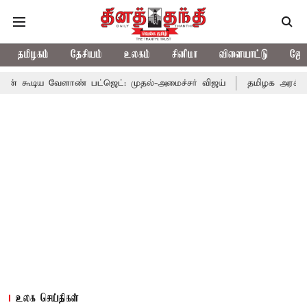
தமிழகம்
தேசியம்
உலகம்
சினிமா
விளையாட்டு
ஜோத
ளாண் பட்ஜெட்: முதல்-அமைச்சர் விஜய்
தமிழக அரசியலில் பரபரப்பு
உலக செய்திகள்