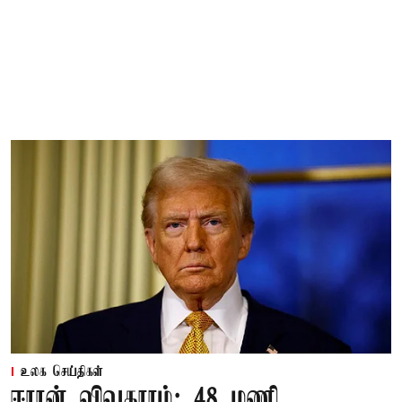
உலக செய்திகள்
ஈரான் விவகாரம்: 48 மணி