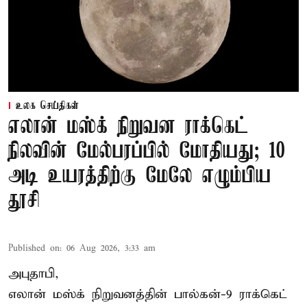
உலக செய்திகள்
எலான் மஸ்க் நிறுவன ராக்கெட்
நிலவின் மேல்பரப்பில் மோதியது; 10
அடி உயரத்திற்கு மேலே எழும்பிய
தூசி
Published on
:
06 Aug 2026, 3:33 am
அபுதாபி,
எலான் மஸ்க் நிறுவனத்தின் பால்கன்-9 ராக்கெட்