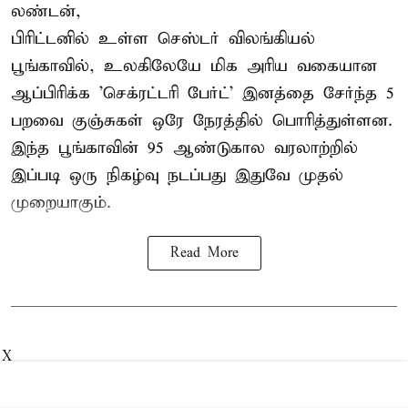
லண்டன்,
பிரிட்டனில் உள்ள செஸ்டர்
விலங்கியல்
பூங்காவில்
, உலகிலேயே மிக அரிய வகையான
ஆப்பிரிக்க 'செக்ரட்டரி பேர்ட்' இனத்தை சேர்ந்த 5
பறவை குஞ்சுகள் ஒரே நேரத்தில் பொரித்துள்ளன.
இந்த பூங்காவின் 95 ஆண்டுகால வரலாற்றில்
இப்படி ஒரு நிகழ்வு நடப்பது இதுவே முதல்
முறையாகும்.
Read More
X