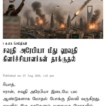
உலக செய்திகள்
சவுதி அரேபியா மீது ஹவுதி
கிளர்ச்சியாளர்கள் தாக்குதல்
Published on
:
07 Aug 2026, 1:42 pm
ரியாத்,
ஈரான்,
சவுதி அரேபியா
இடையே பல
ஆண்டுகளாக மோதல் போக்கு நிலவி வருகிறது.
ஏமனில் இரு நாடுகளும் மறைமுக மோதலில்