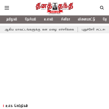
தமிழகம்
தேசியம்
உலகம்
சினிமா
விளையாட்டு
ஜோத
ட்டங்களுக்கு கன மழை எச்சரிக்கை
புதுச்சேரி சட்டசபையில் வரும் 2
உலக செய்திகள்