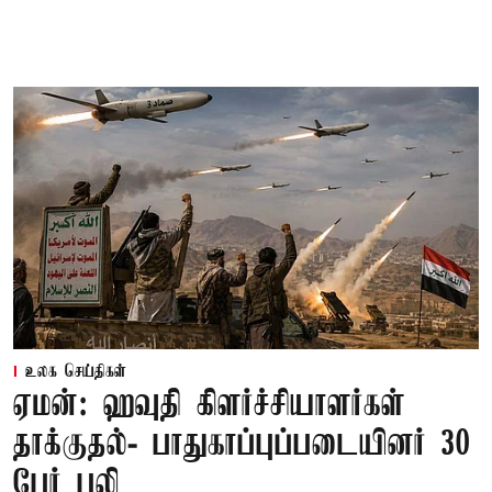
உலக செய்திகள்
ஏமன்: ஹவுதி கிளர்ச்சியாளர்கள்
தாக்குதல்- பாதுகாப்புப்படையினர் 30
பேர் பலி