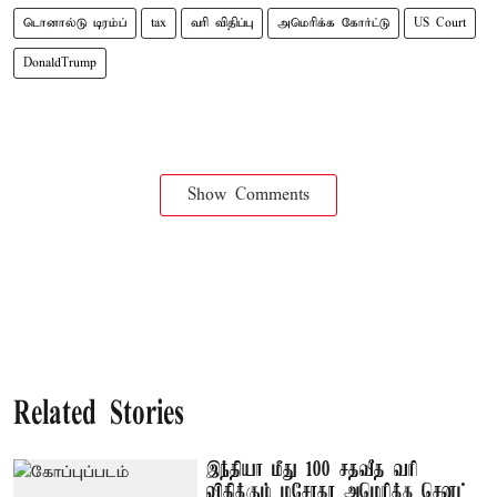
டொனால்டு டிரம்ப்
tax
வரி விதிப்பு
அமெரிக்க கோர்ட்டு
US Court
DonaldTrump
Show Comments
Related Stories
இந்தியா மீது 100 சதவீத வரி
விதிக்கும் மசோதா அமெரிக்க செனட்