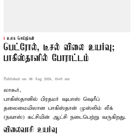
உலக செய்திகள்
பெட்ரோல், டீசல் விலை உயர்வு;
பாகிஸ்தானில் போராட்டம்
Published on
:
08 Aug 2026, 10:45 am
லாகூர்,
பாகிஸ்தானில் பிரதமர் ஷபாஸ் ஷெரீப்
தலைமையிலான
பாகிஸ்தான்
முஸ்லிம் லீக்
(நவாஸ்) கட்சியின் ஆட்சி நடைபெற்று வருகிறது.
விலைவாசி உயர்வு