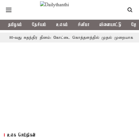
தமிழகம்
தேசியம்
உலகம்
சினிமா
விளையாட்டு
ஜோத
-வது சுதந்திர தினம்: கோட்டை கொத்தளத்தில் முதல் முறையாக தேசிய கொட
உலக செய்திகள்