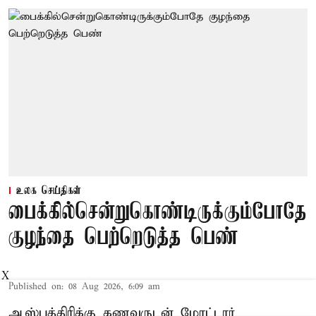
உலக செய்திகள்
பைக்கில்சென்றுகொண்டிருக்கும்போதே
குழந்தை பெற்றெடுத்த பெண்
X
Published on
:
08 Aug 2026, 6:09 am
ஆஸ்பத்திரிக்கு கணவருடன் மோட்டார்