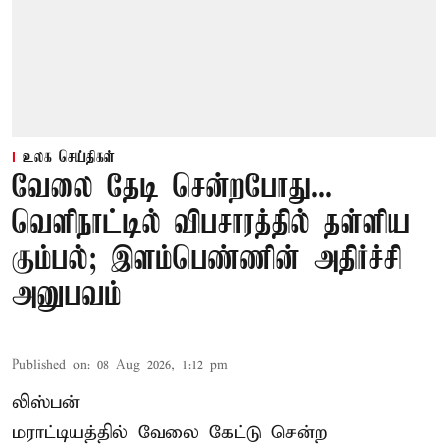
உலக செய்திகள்
வேலை தேடி சென்றபோது...
வெளிநாட்டில் விபசாரத்தில் தள்ளிய
கும்பல்; இளம்பெண்ணின் அதிர்ச்சி
அனுபவம்
Published on
:
08 Aug 2026, 1:12 pm
லிஸ்பன்
மராட்டியத்தில் வேலை கேட்டு சென்ற