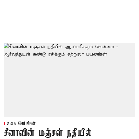
உலக செய்திகள்
சீனாவின் மஞ்சள் நதியில்