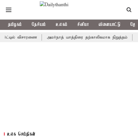
தமிழகம்
தேசியம்
உலகம்
சினிமா
விளையாட்டு
ஜோத
டில் விசாரணை
அமர்நாத் யாத்திரை தற்காலிகமாக நிறுத்தம்
இமாச்சல
உலக செய்திகள்