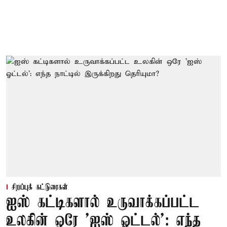
சிறப்புக் கட்டுரைகள்
ஐஸ் கட்டிகளால் உருவாக்கப்பட்ட
உலகின் ஒரே 'ஐஸ் ஓட்டல்': எந்த