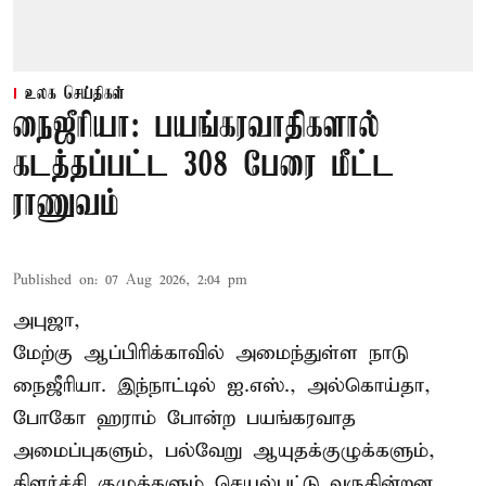
உலக செய்திகள்
நைஜீரியா: பயங்கரவாதிகளால்
கடத்தப்பட்ட 308 பேரை மீட்ட
ராணுவம்
Published on
:
07 Aug 2026, 2:04 pm
அபுஜா,
மேற்கு ஆப்பிரிக்காவில் அமைந்துள்ள நாடு
நைஜீரியா. இந்நாட்டில் ஐ.எஸ்., அல்கொய்தா,
போகோ ஹராம் போன்ற பயங்கரவாத
அமைப்புகளும், பல்வேறு ஆயுதக்குழுக்களும்,
கிளர்ச்சி குழுக்களும் செயல்பட்டு வருகின்றன.