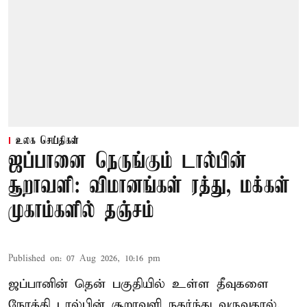
உலக செய்திகள்
ஜப்பானை நெருங்கும் டால்பின்
சூறாவளி: விமானங்கள் ரத்து, மக்கள்
முகாம்களில் தஞ்சம்
Published on
:
07 Aug 2026, 10:16 pm
ஜப்பானின் தென் பகுதியில் உள்ள தீவுகளை
நோக்கி டால்பின் சூறாவளி நகர்ந்து வருவதால்,