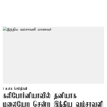
உலக செய்திகள்
கலிபோர்னியாவில் தனியாக
மலையேற சென்ற இந்திய வம்சாவளி