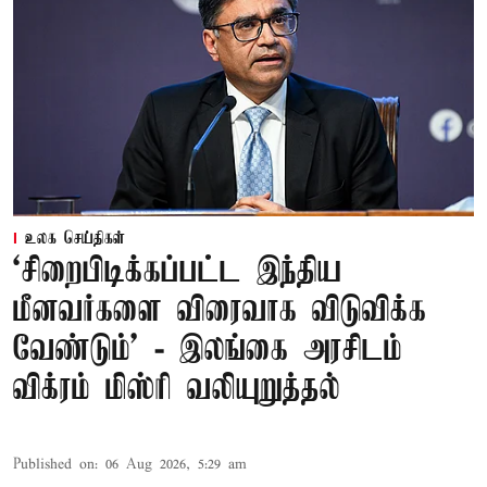
உலக செய்திகள்
‘சிறைபிடிக்கப்பட்ட இந்திய
மீனவர்களை விரைவாக விடுவிக்க
வேண்டும்' - இலங்கை அரசிடம்
விக்ரம் மிஸ்ரி வலியுறுத்தல்
Published on
:
06 Aug 2026, 5:29 am