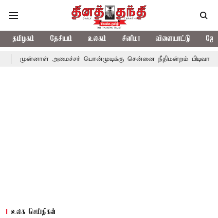
தமிழகம்
தேசியம்
உலகம்
சினிமா
விளையாட்டு
ஜோத
ாள் அமைச்சர் பொன்முடிக்கு சென்னை நீதிமன்றம் பிடிவாராண்ட்
தொல
உலக செய்திகள்