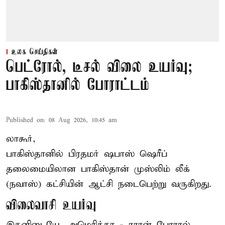
உலக செய்திகள்
பெட்ரோல், டீசல் விலை உயர்வு;
பாகிஸ்தானில் போராட்டம்
Published on
:
08 Aug 2026, 10:45 am
லாகூர்,
பாகிஸ்தானில் பிரதமர் ஷபாஸ் ஷெரீப்
தலைமையிலான
பாகிஸ்தான்
முஸ்லிம் லீக்
(நவாஸ்) கட்சியின் ஆட்சி நடைபெற்று வருகிறது.
விலைவாசி உயர்வு
இதனிடையே, அமெரிக்கா - ஈரான் போரால்