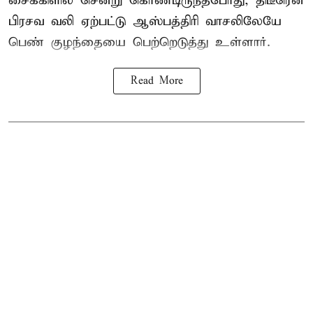
சைக்கிளில் சென்று கொண்டிருந்தபோது, திடீரென
பிரசவ வலி ஏற்பட்டு ஆஸ்பத்திரி வாசலிலேயே
பெண் குழந்தையை பெற்றெடுத்து உள்ளார்.
Read More