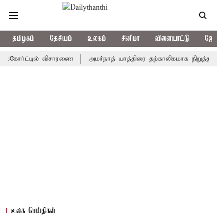
தமிழகம்
தேசியம்
உலகம்
சினிமா
விளையாட்டு
ஜோத
ோர்ட்டில் விசாரணை
அமர்நாத் யாத்திரை தற்காலிகமாக நிறுத்தம்
இம
உலக செய்திகள்