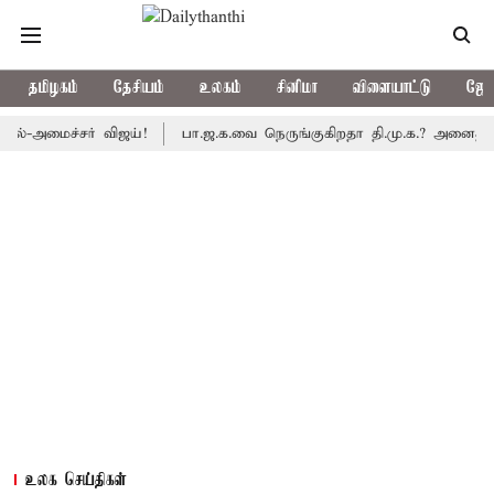
தமிழகம்
தேசியம்
உலகம்
சினிமா
விளையாட்டு
ஜோத
ைச்சர் விஜய்!
பா.ஜ.க.வை நெருங்குகிறதா தி.மு.க.? அனைத்துக்கட்சி
உலக செய்திகள்