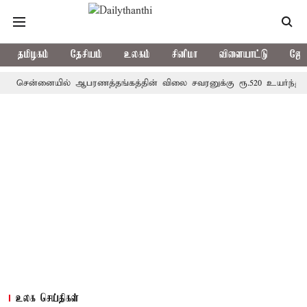
தமிழகம்
தேசியம்
உலகம்
சினிமா
விளையாட்டு
ஜோத
்னையில் ஆபரணத்தங்கத்தின் விலை சவரனுக்கு ரூ.520 உயர்ந்து ஒரு சவரன
உலக செய்திகள்