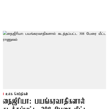
உலக செய்திகள்
நைஜீரியா: பயங்கரவாதிகளால்