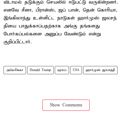
விடாமல் தடுக்கும் செயலில் ஈடுபட்டு வருகின்றனர்.
எனவே சீனா, பிரான்ஸ், ஜப் பான், தென் கொரியா,
இங்கிலாந்து உள்ளிட்ட நாடுகள் ஹார்முஸ் ஜலசந்
தியை பாதுக்காப்பதற்காக அங்கு தங்களது
போர்கப்பல்களை அனுப்ப வேண்டும் என்று
குறிப்பிட்டார்.
அமெரிக்கா
Donald Trump
டிரம்ப்
USA
ஹார்முஸ் ஜலசந்தி
Show Comments