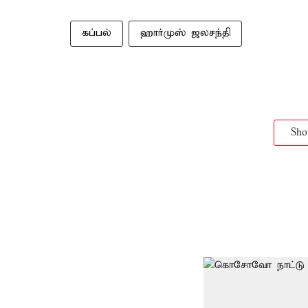
கப்பல்
ஹார்முஸ் ஜலசந்தி
Sh