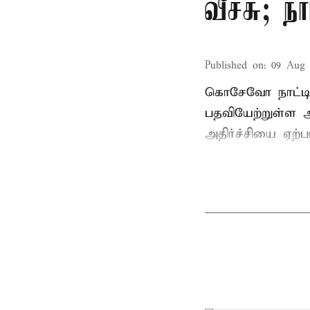
வீச்சு; ந
Published on
:
09 Aug 
கொசேவோ நாட்டின
பதவியேற்றுள்ள அல
அதிர்ச்சியை ஏற்பட