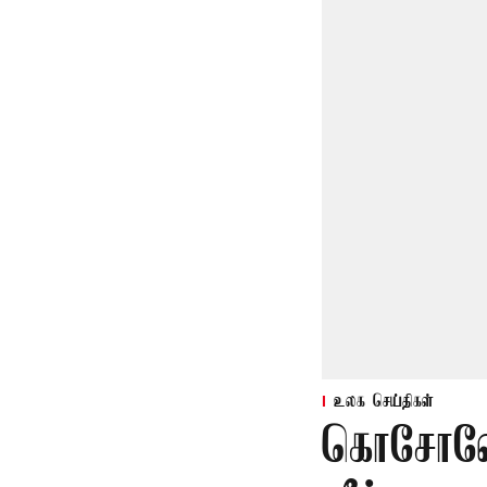
உலக செய்திகள்
கொசோவோ 