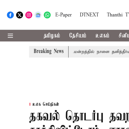
E-Paper
DTNEXT
Thanthi 
தமிழகம்
தேசியம்
உலகம்
சினி
Breaking News
லில் தமிழ்த்தாய் வாழ்த்து: சட்டமன்றத்தில் நாளை தனித்தீர்மானம்
உலக செய்திகள்
தகவல் தொடர்பு தவற