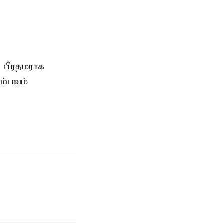
 பிரதமராக
சம்பவம்