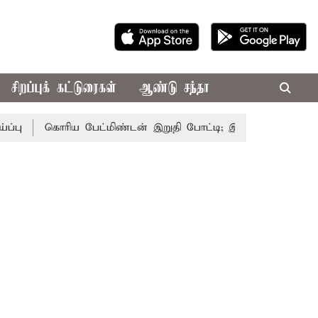
சிறப்புக் கட்டுரைகள்
ஆண்டு சந்தா
கொரிய பேட்மிண்டன் இறுதி போட்டி; இந்திய வீராங்கனை சாம்