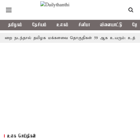
தமிழகம்
தேசியம்
உலகம்
சினிமா
விளையாட்டு
ஜோத
நடந்தால் தமிழக மக்களவை தொகுதிகள் 59 ஆக உயரும்: உத்தேச பட்
உலக செய்திகள்