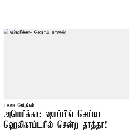
உலக செய்திகள்
அமெரிக்கா: ஷாப்பிங் செய்ய
ஹெலிகாப்டரில் சென்ற தாத்தா!