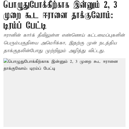
பொழுதுபோக்கிற்காக இன்னும் 2, 3
முறை கூட ஈரானை தாக்குவோம்:
டிரம்ப் பேட்டி
ஈரானின் கார்க் தீவிலுள்ள எண்ணெய் கட்டமைப்புகளின்
பெரும்பகுதியை அமெரிக்கா, இதற்கு முன் நடத்திய
தாக்குதலின்போது முற்றிலும் அழித்து விட்டது.