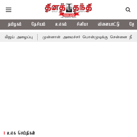
தமிழகம்
தேசியம்
உலகம்
சினிமா
விளையாட்டு
ஜோத
ைப்பு
முன்னாள் அமைச்சர் பொன்முடிக்கு சென்னை நீதிமன்றம் பிடிவ
உலக செய்திகள்