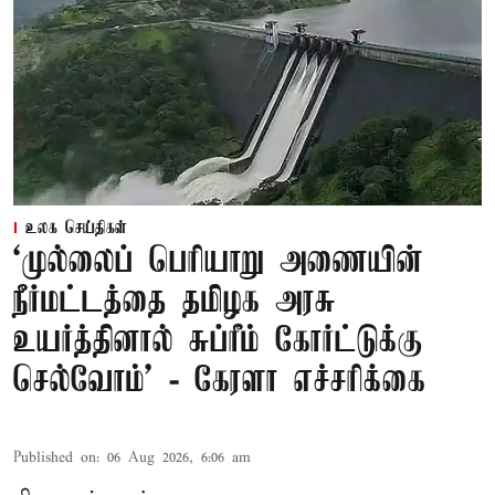
உலக செய்திகள்
‘முல்லைப் பெரியாறு அணையின்
நீர்மட்டத்தை தமிழக அரசு
உயர்த்தினால் சுப்ரீம் கோர்ட்டுக்கு
செல்வோம்' - கேரளா எச்சரிக்கை
Published on
:
06 Aug 2026, 6:06 am