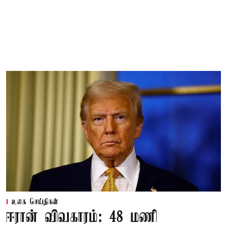
உலக செய்திகள்
ஈரான் விவகாரம்: 48 மணி