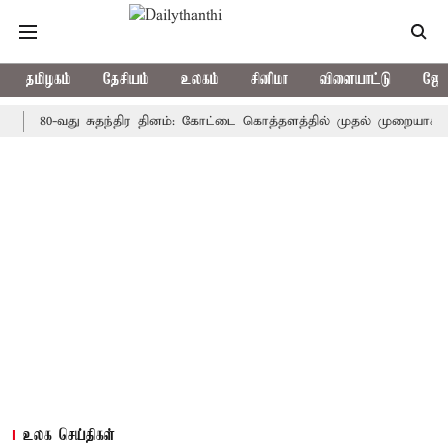
தமிழகம்
தேசியம்
உலகம்
சினிமா
விளையாட்டு
ஜோத
0-வது சுதந்திர தினம்: கோட்டை கொத்தளத்தில் முதல் முறையாக தேசிய கொ
உலக செய்திகள்