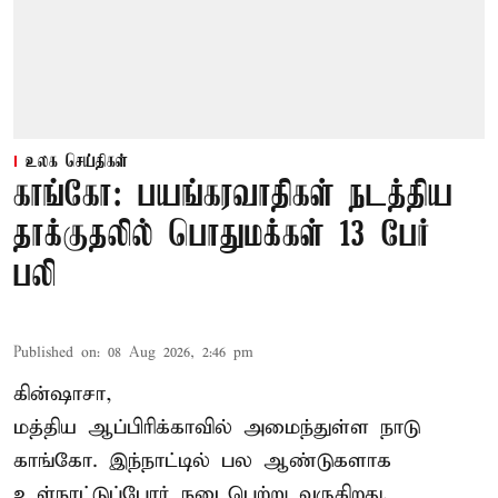
உலக செய்திகள்
காங்கோ: பயங்கரவாதிகள் நடத்திய
தாக்குதலில் பொதுமக்கள் 13 பேர்
பலி
Published on
:
08 Aug 2026, 2:46 pm
கின்ஷாசா,
மத்திய ஆப்பிரிக்காவில் அமைந்துள்ள நாடு
காங்கோ
. இந்நாட்டில் பல ஆண்டுகளாக
உள்நாட்டுப்போர் நடைபெற்று வருகிறது.