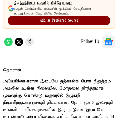
தினத்தந்தியை கூகுளில் பின்தொடரவும்
கூகுள் செய்திகளில் எங்களின் முக்கியச் செய்திகளை
உடனுக்குடன் பெற கிளிக் செய்யவும்.
Add as Preferred Source
Follow Us
தெக்ரான்,
அமெரிக்கா-ஈரான் இடையே தற்காலிக போர் நிறுத்தம்
அமலில் உள்ள நிலையில், மோதலை நிரந்தரமாக
முடிவுக்கு கொண்டு வருவதில் இழுபறி
நீடிக்கிறது.அணுசக்தி திட்டங்கள், ஹோர்முஸ் ஜலசந்தி
உள்ளிட்ட விவகாரங்களில் இரு நாடுகள் இடையே
உடன்பாடு ஏற்படவில்லை. சமீபத்தில் ஈரான் அளித்த 14