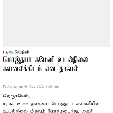
உலக செய்திகள்
மொஜ்தபா கமேனி உடல்நிலை
கவலைக்கிடம் என தகவல்
Published on
:
08 Aug 2026, 11:53 am
ஜெருசலேம்,
ஈரான் உச்ச தலைவர் மொஜ்தபா கமேனியின்
உடல்நிலை மிகவும் மோசமடைந்து, அவர்