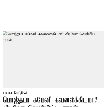
உலக செய்திகள்
மொஜ்தபா கமேனி கவலைக்கிடமா?