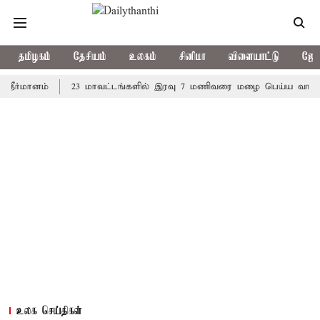
தமிழகம்
தேசியம்
உலகம்
சினிமா
விளையாட்டு
ஜோத
ானம்
23 மாவட்டங்களில் இரவு 7 மணிவரை மழை பெய்ய வாய்ப்பு
உலக செய்திகள்