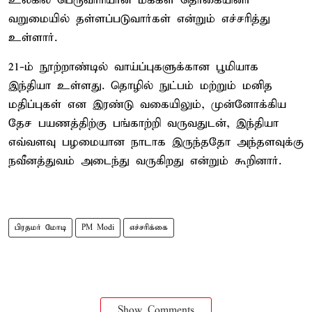
உலகில் பெருவாரியான மக்கள் தொகையினர்
வறுமையில் தள்ளப்படுவார்கள் என்றும் எச்சரித்து
உள்ளார்.
21-ம் நூற்றாண்டில் வாய்ப்புகளுக்கான பூமியாக
இந்தியா உள்ளது. தொழில் நுட்பம் மற்றும் மனித
மதிப்புகள் என இரண்டு வகையிலும், முன்னோக்கிய
தேச பயணத்திற்கு பங்காற்றி வருவதுடன், இந்தியா
எவ்வளவு பழமையான நாடாக இருந்ததோ அந்தளவுக்கு
நவீனத்துவம் அடைந்து வருகிறது என்றும் கூறினார்.
பிரதமர் மோடி
PM Modi
எச்சரிக்கை
Show Comments