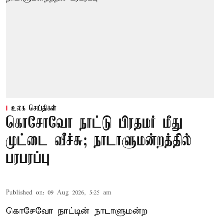
உலக செய்திகள்
கொசோவோ நாட்டு பிரதமர் மீது
முட்டை வீச்சு; நாடாளுமன்றத்தில்
பரபரப்பு
Published on
:
09 Aug 2026, 5:25 am
கொசேவோ நாட்டின் நாடாளுமன்ற