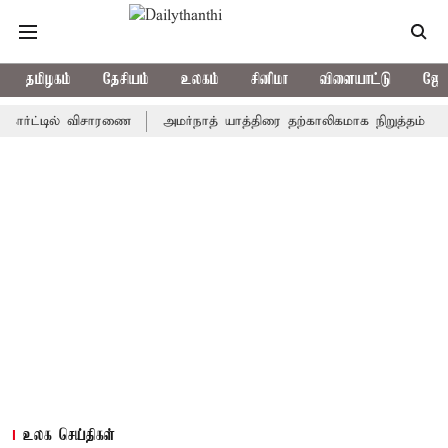
தமிழகம்
தேசியம்
உலகம்
சினிமா
விளையாட்டு
ஜோத
ட்டில் விசாரணை
அமர்நாத் யாத்திரை தற்காலிகமாக நிறுத்தம்
இமாச்
உலக செய்திகள்