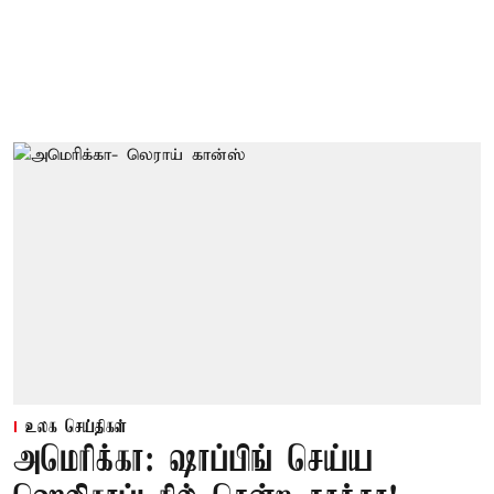
உலக செய்திகள்
அமெரிக்கா: ஷாப்பிங் செய்ய