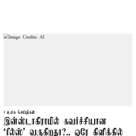
உலக செய்திகள்
இன்ஸ்டாகிராமில் கவர்ச்சியான
‘ரீல்ஸ்’ வருகிறதா?.. ஒரே கிளிக்கில்