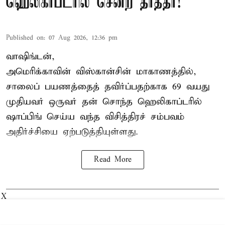
ஹெலிகாப்டரில் சென்ற தாத்தா!
Published on
:
07 Aug 2026, 12:36 pm
வாஷிங்டன்,
அமெரிக்காவின் விஸ்கான்சின் மாகாணத்தில்,
சாலைப் பயணத்தைத் தவிர்ப்பதற்காக 69 வயது
முதியவர்
ஒருவர் தன் சொந்த ஹெலிகாப்டரில்
ஷாப்பிங் செய்ய வந்த விசித்திரச் சம்பவம்
அதிர்ச்சியை ஏற்படுத்தியுள்ளது.
Read More
X