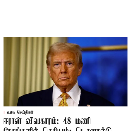
உலக செய்திகள்
ஈரான் விவகாரம்: 48 மணி