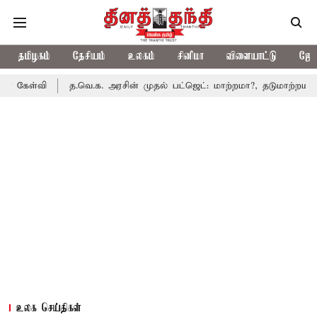
தமிழகம்
தேசியம்
உலகம்
சினிமா
விளையாட்டு
ஜோத
த.வெ.க. அரசின் முதல் பட்ஜெட்: மாற்றமா?, தடுமாற்றமா?
சட்டசபை
உலக செய்திகள்