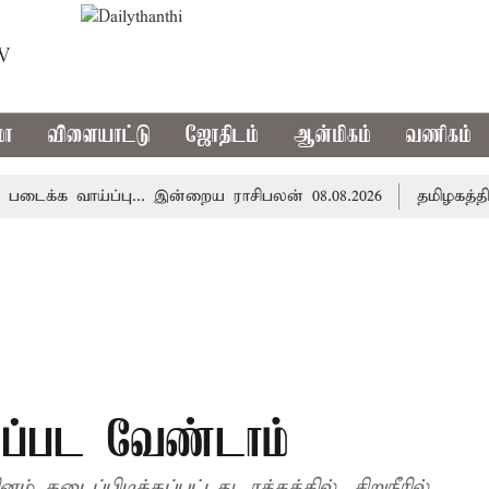
TV
மா
விளையாட்டு
ஜோதிடம்
ஆன்மிகம்
வணிகம்
 வாய்ப்பு... இன்றைய ராசிபலன் 08.08.2026
தமிழகத்தில் இ
பயப்பட வேண்டாம்
 கடைப்பிடிக்கப்பட்டது. ரத்தத்தில், சிறுநீரில்