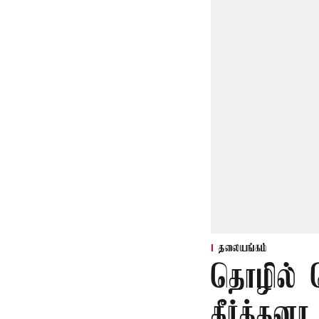
தலையங்கம்
தொழில் க
கீர்த்தனா