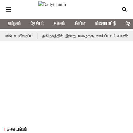
தமிழகம்
தேசியம்
உலகம்
சினிமா
விளையாட்டு
ஜோத
யிரிழப்பு
தமிழகத்தில் இன்று மழைக்கு வாய்ப்பா..? வானிலை மையம
தலையங்கம்