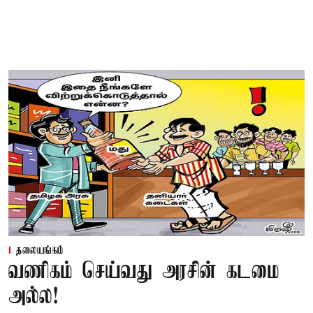
தலையங்கம்
வணிகம் செய்வது அரசின் கடமை
அல்ல!