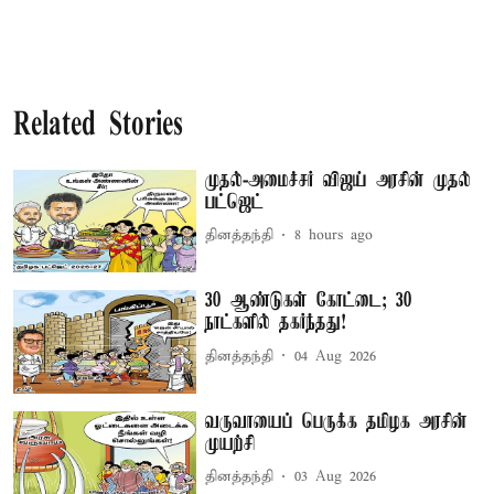
Related Stories
முதல்-அமைச்சர் விஜய் அரசின் முதல்
பட்ஜெட்
தினத்தந்தி
8 hours ago
30 ஆண்டுகள் கோட்டை; 30
நாட்களில் தகர்ந்தது!
தினத்தந்தி
04 Aug 2026
வருவாயைப் பெருக்க தமிழக அரசின்
முயற்சி
தினத்தந்தி
03 Aug 2026