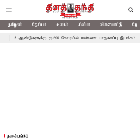
தமிழகம்
தேசியம்
உலகம்
சினிமா
விளையாட்டு
ஜோத
ண்டுகளுக்கு ரூ.600 கோடியில் மண்வள பாதுகாப்பு இயக்கம்
விவசாயிக
தலையங்கம்