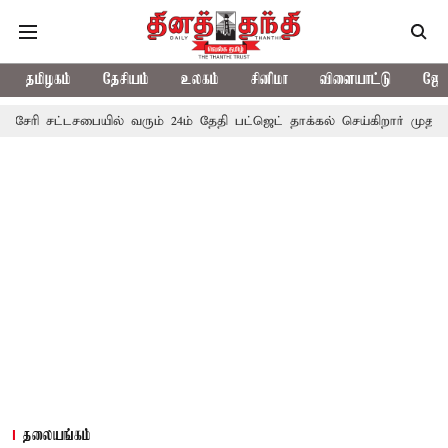
தமிழகம்
தேசியம்
உலகம்
சினிமா
விளையாட்டு
ஜோத
்டசபையில் வரும் 24ம் தேதி பட்ஜெட் தாக்கல் செய்கிறார் முதல்-அமைச்சர் 
தலையங்கம்