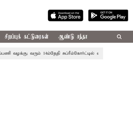
சிறப்புக் கட்டுரைகள்
ஆண்டு சந்தா
 வழக்கு; வரும் 14ம்தேதி சுப்ரீம்கோர்ட்டில் விசாரணை
அமர்நாத