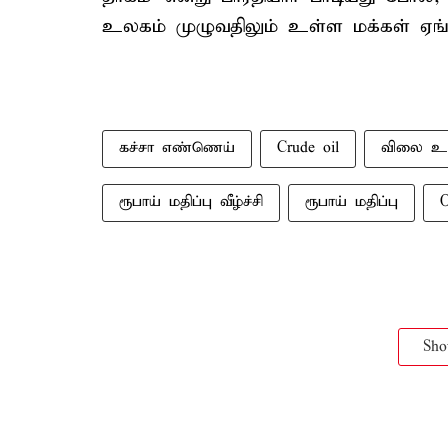
உலகம் முழுவதிலும் உள்ள மக்கள் ஏங்கு
கச்சா எண்ணெய்
Crude oil
விலை உய
ரூபாய் மதிப்பு வீழ்ச்சி
ரூபாய் மதிப்பு
O
Sh