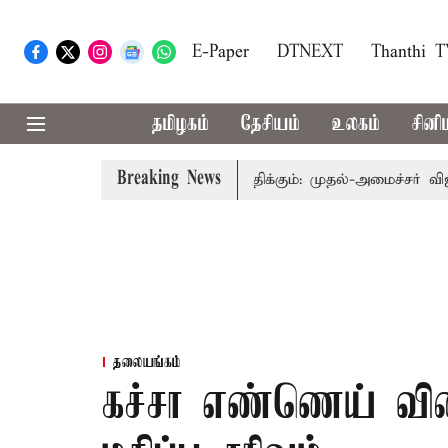
E-Paper
DTNEXT
Thanthi 
தமிழகம்
தேசியம்
உலகம்
சினி
Breaking News
துவத்தை தொகுதி மறுவரையறை பாதிக்கும்: முதல்-அமைச்சர் விஜய்
தலையங்கம்
கச்சா எண்ணெய் வில