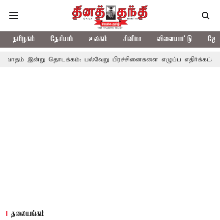
தமிழகம்
தேசியம்
உலகம்
சினிமா
விளையாட்டு
ஜோத
்று தொடக்கம்: பல்வேறு பிரச்சினைகளை எழுப்ப எதிர்க்கட்சிகள் திட்டம்
தலையங்கம்