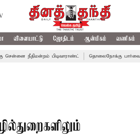
TV
மா
விளையாட்டு
ஜோதிடம்
ஆன்மிகம்
வணிகம்
ை நீதிமன்றம் பிடிவாராண்ட்
தொலைநோக்கு பார்வையுடன் கூட
ழில்துறைகளிலும்