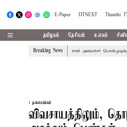
E-Paper
DTNEXT
Thanthi 
தமிழகம்
தேசியம்
உலகம்
சினி
Breaking News
ர் விஜய் அழைப்பு
முன்னாள் அமைச்சர் பொன்முடிக்கு சென்ன
தலையங்கம்
விவசாயத்திலும், தொ