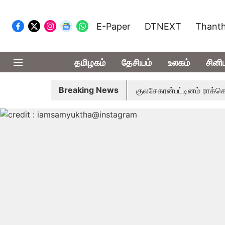
E-Paper
DTNEXT
Thanth
தமிழகம்
தேசியம்
உலகம்
சினி
Breaking News
நாள்; தமிழக சட்டசபை கூடியது
குலசேகரன்பட்டினம் ராக்கெட் ஏவ