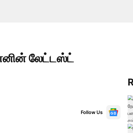
னின் லேட்டஸ்ட்
R
Follow Us