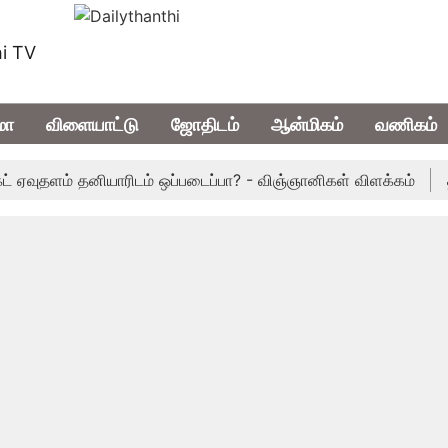
i TV
மா
விளையாட்டு
ஜோதிடம்
ஆன்மிகம்
வணிகம்
ுதளம் தனியாரிடம் ஒப்படைப்பா? - விஞ்ஞானிகள் விளக்கம்
தமிழக