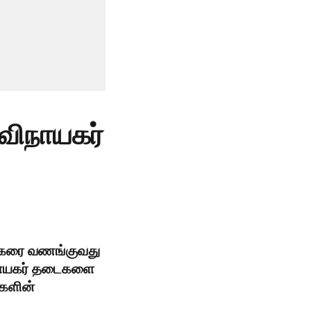
 விநாயகர்
ாயகரை வணங்குவது
விநாயகர் தடைகளை
்களின்