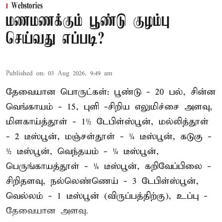
Webstories
மணமணக்கும் பூண்டு குழம்பு
செய்வது எப்படி?
Published on
:
03 Aug 2026, 9:49 am
தேவையான பொருட்கள்: பூண்டு - 20 பல், சின்ன
வெங்காயம் - 15, புளி -சிறிய எலுமிச்சை அளவு,
மிளகாய்த்தூள் - 1½ டேபிள்ஸ்பூன், மல்லித்தூள்
- 2 டீஸ்பூன், மஞ்சள்தூள் - ¼ டீஸ்பூன், கடுகு -
½ டீஸ்பூன், வெந்தயம் - ¼ டீஸ்பூன்,
பெருங்காயத்தூள் - ¼ டீஸ்பூன், கறிவேப்பிலை -
சிறிதளவு, நல்லெண்ணெய் - 3 டேபிள்ஸ்பூன்,
வெல்லம் - 1 டீஸ்பூன் (விருப்பத்திற்கு), உப்பு -
தேவையான அளவு.