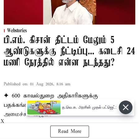
Webstories
பி.எம். கிசான் திட்டம் மேலும் 5
ஆண்டுகளுக்கு நீட்டிப்பு... கடைசி 24
மணி நேரத்தில் என்ன நடந்தது?
Published on
:
01 Aug 2026, 8:16 am
✦ 600 காவல்துறை அதிகாரிகளுக்கு
பதக்கங்களை வழங்கி கவுரவித்தார் முதல்-
த.வெ.க. அரசின் முதல் பட்ஜெட்:
அமைச்சர் விஜய்!
X
Read More