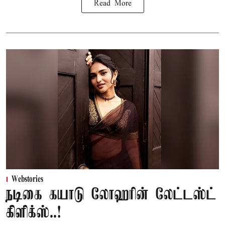
Read More
Webstories
நடிகை கயாடு லோஹரின் லேட்டஸ்ட்
கிளிக்ஸ்..!