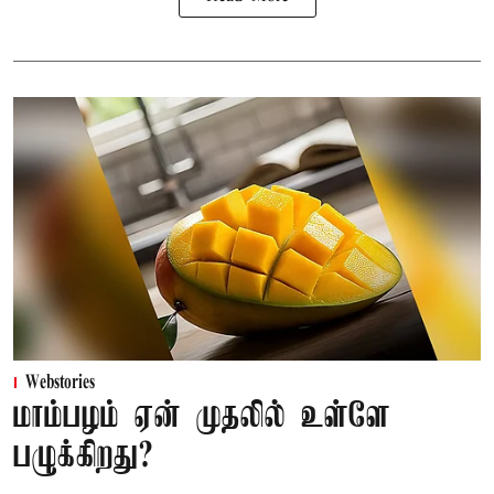
Webstories
மாம்பழம் ஏன் முதலில் உள்ளே
பழுக்கிறது?