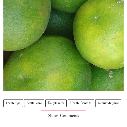
health tips
health care
Dailythanthi
Health Benefits
sathukudi juice
Show Comments