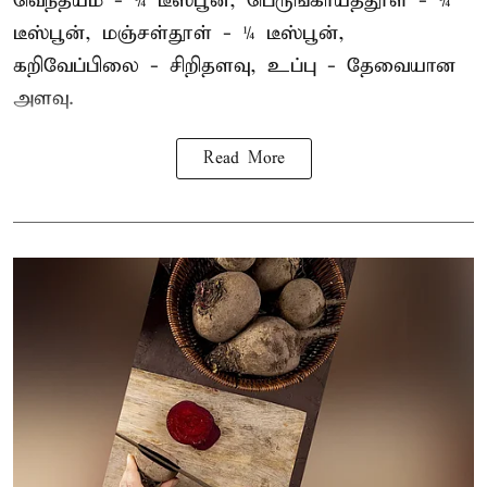
வெந்தயம் - ¼ டீஸ்பூன், பெருங்காயத்தூள் - ¼
டீஸ்பூன், மஞ்சள்தூள் - ¼ டீஸ்பூன்,
கறிவேப்பிலை - சிறிதளவு, உப்பு - தேவையான
அளவு.
Read More