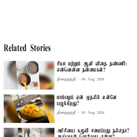
Related Stories
சியா மற்றும் ஆளி விதை தண்ணீர்:
என்னென்ன நன்மைகள்?
தினத்தந்தி
04 Aug 2026
மாம்பழம் ஏன் முதலில் உள்ளே
பழுக்கிறது?
தினத்தந்தி
03 Aug 2026
அரிசியை கழுவி சமைப்பது நல்லதா?