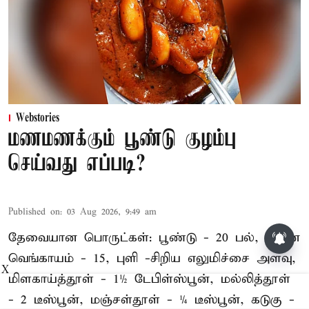
Webstories
மணமணக்கும் பூண்டு குழம்பு
செய்வது எப்படி?
Published on
:
03 Aug 2026, 9:49 am
தேவையான பொருட்கள்: பூண்டு - 20 பல், சின்ன
வெங்காயம் - 15, புளி -சிறிய எலுமிச்சை அளவு,
X
மிளகாய்த்தூள் - 1½ டேபிள்ஸ்பூன், மல்லித்தூள்
- 2 டீஸ்பூன், மஞ்சள்தூள் - ¼ டீஸ்பூன், கடுகு -