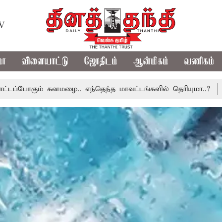
TV
மா
விளையாட்டு
ஜோதிடம்
ஆன்மிகம்
வணிகம்
னமழை.. எந்தெந்த மாவட்டங்களில் தெரியுமா..?
தமிழகத்திற்க