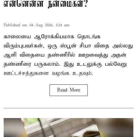
என்னென்ன நன்மைகள்?
Published on
:
04 Aug 2026, 3:34 am
காலையை ஆரோக்கியமாக தொடங்க
விரும்புபவர்கள், ஒரு ஸ்பூன் சியா விதை அல்லது
ஆளி விதையை தண்ணீரில் ஊறவைத்து அதன்
தண்ணீரை பருகலாம். இது உடலுக்கு பல்வேறு
ஊட்டச்சத்துகளை வழங்க உதவும்.
Read More