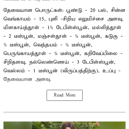
தேவையான பொருட்கள்: பூண்டு - 20 பல், சின்ன
வெங்காயம் - 15, புளி -சிறிய எலுமிச்சை அளவு,
மிளகாய்த்தூள் - 1½ டேபிள்ஸ்பூன், மல்லித்தூள்
- 2 டீஸ்பூன், மஞ்சள்தூள் - ¼ டீஸ்பூன், கடுகு -
½ டீஸ்பூன், வெந்தயம் - ¼ டீஸ்பூன்,
பெருங்காயத்தூள் - ¼ டீஸ்பூன், கறிவேப்பிலை -
சிறிதளவு, நல்லெண்ணெய் - 3 டேபிள்ஸ்பூன்,
வெல்லம் - 1 டீஸ்பூன் (விருப்பத்திற்கு), உப்பு -
தேவையான அளவு.
Read More