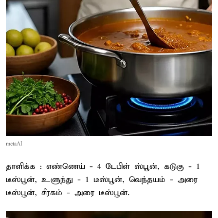
metaAI
தாளிக்க : எண்ணெய் - 4 டேபிள் ஸ்பூன், கடுகு - 1
டீஸ்பூன், உளுந்து - 1 டீஸ்பூன், வெந்தயம் - அரை
டீஸ்பூன், சீரகம் - அரை டீஸ்பூன்.