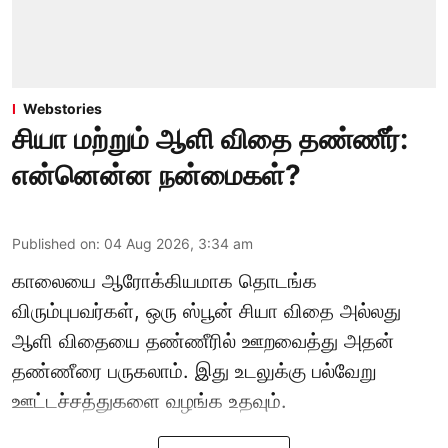
Webstories
சியா மற்றும் ஆளி விதை தண்ணீர்:
என்னென்ன நன்மைகள்?
Published on
:
04 Aug 2026, 3:34 am
காலையை ஆரோக்கியமாக தொடங்க
விரும்புபவர்கள், ஒரு ஸ்பூன் சியா விதை அல்லது
ஆளி விதையை தண்ணீரில் ஊறவைத்து அதன்
தண்ணீரை பருகலாம். இது உடலுக்கு பல்வேறு
ஊட்டச்சத்துகளை வழங்க உதவும்.