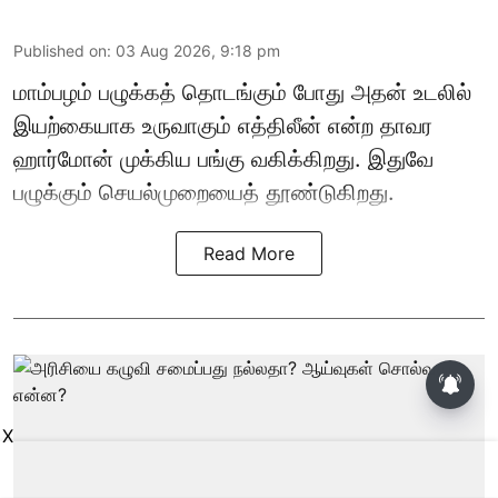
Published on
:
03 Aug 2026, 9:18 pm
மாம்பழம் பழுக்கத் தொடங்கும் போது அதன் உடலில்
இயற்கையாக உருவாகும் எத்திலீன் என்ற தாவர
ஹார்மோன் முக்கிய பங்கு வகிக்கிறது. இதுவே
பழுக்கும் செயல்முறையைத் தூண்டுகிறது.
Read More
தமிழக அரசியலில் உருவாகும்
புதிய போட்டி: எதிர்காலத்தில்
விஜய்க்கும், தனுசுக்கும்
X
இடையேதான் - பிரபல ஜோதிடர்
கணிப்பு