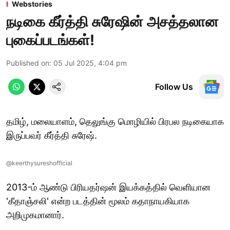
Webstories
நடிகை கீர்த்தி சுரேஷின் அசத்தலான
புகைப்படங்கள்!
Published on
:
05 Jul 2025, 4:04 pm
Follow Us
தமிழ், மலையாளம், தெலுங்கு மொழியில் பிரபல நடிகையாக
இருப்பவர் கீர்த்தி சுரேஷ்.
@keerthysureshofficial
2013-ம் ஆண்டு பிரியதர்ஷன் இயக்கத்தில் வெளியான
'கீதாஞ்சலி' என்ற படத்தின் மூலம் கதாநாயகியாக
அறிமுகமானார்.