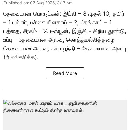
Published on
:
07 Aug 2026, 3:17 pm
தேவையான பொருட்கள்: இட்லி – 8 முதல் 10, தயிர்
– 1 டம்ளர், பச்சை மிளகாய் – 2, தேங்காய் – 1
பத்தை, சீரகம் – ½ டீஸ்பூன், இஞ்சி – சிறிய துண்டு,
உப்பு – தேவையான அளவு, கொத்தமல்லித்தழை –
தேவையான அளவு, காராபூந்தி – தேவையான அளவு
(அலங்கரிக்க).
Read More