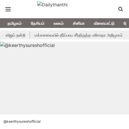
தமிழகம்
தேசியம்
உலகம்
சினிமா
விளையாட்டு
ஜோ
் நன்றி
மக்களவையில் தீர்ப்பாய சீர்திருத்த மசோதா அறிமுகம்
ஒரு த
@keerthysureshofficial