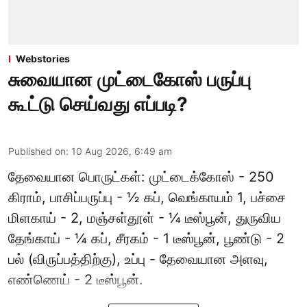
Webstories
சுவையான முட்டைகோஸ் பருப்பு
கூட்டு செய்வது எப்படி?
Published on
:
10 Aug 2026, 6:49 am
தேவையான பொருட்கள்: முட்டைக்கோஸ் - 250
கிராம், பாசிப்பருப்பு - ½ கப், வெங்காயம் 1, பச்சை
மிளகாய் - 2, மஞ்சள்தூள் - ¼ டீஸ்பூன், துருவிய
தேங்காய் - ¼ கப், சீரகம் - 1 டீஸ்பூன், பூண்டு - 2
பல் (விருப்பத்திற்கு), உப்பு - தேவையான அளவு,
எண்ணெய் - 2 டீஸ்பூன்.