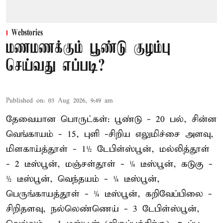
Webstories
மணமணக்கும் பூண்டு குழம்பு
செய்வது எப்படி?
Published on
:
03 Aug 2026, 9:49 am
தேவையான பொருட்கள்: பூண்டு - 20 பல், சின்ன
வெங்காயம் - 15, புளி -சிறிய எலுமிச்சை அளவு,
மிளகாய்த்தூள் - 1½ டேபிள்ஸ்பூன், மல்லித்தூள்
- 2 டீஸ்பூன், மஞ்சள்தூள் - ¼ டீஸ்பூன், கடுகு -
½ டீஸ்பூன், வெந்தயம் - ¼ டீஸ்பூன்,
பெருங்காயத்தூள் - ¼ டீஸ்பூன், கறிவேப்பிலை -
சிறிதளவு, நல்லெண்ணெய் - 3 டேபிள்ஸ்பூன்,