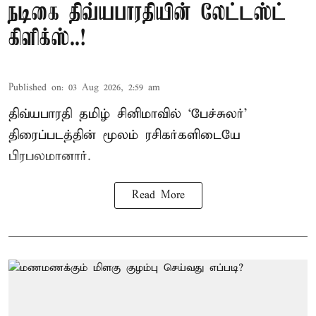
நடிகை திவ்யபாரதியின் லேட்டஸ்ட்
கிளிக்ஸ்..!
Published on
:
03 Aug 2026, 2:59 am
திவ்யபாரதி தமிழ் சினிமாவில் ‘பேச்சுலர்’
திரைப்படத்தின் மூலம் ரசிகர்களிடையே
பிரபலமானார்.
Read More