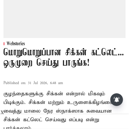
Webstories
மொறுமொறுப்பான சிக்கன் கட்லெட்...
ஒருமுறை செய்து பாருங்க!
Published on
:
31 Jul 2026, 6:48 am
குழந்தைகளுக்கு சிக்கன் என்றால் மிகவும்
தொழிலில் சாதனை படைக்க
பிடிக்கும். சிக்கன் மற்றும் உருளைக்கிழங்கை
வாய்ப்பு... இன்றைய ராசிபலன்
08.08.2026
வைத்து மாலை நேர ஸ்நாக்ஸாக சுவையான
X
சிக்கன் கட்லெட் செய்வது எப்படி என்று
பார்க்கலாம்.