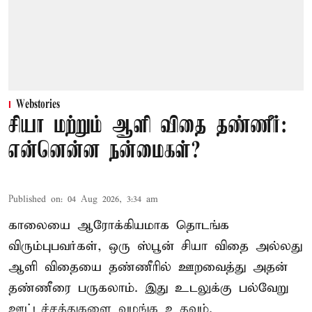
Webstories
சியா மற்றும் ஆளி விதை தண்ணீர்:
என்னென்ன நன்மைகள்?
Published on
:
04 Aug 2026, 3:34 am
காலையை ஆரோக்கியமாக தொடங்க
விரும்புபவர்கள், ஒரு ஸ்பூன் சியா விதை அல்லது
ஆளி விதையை தண்ணீரில் ஊறவைத்து அதன்
தண்ணீரை பருகலாம். இது உடலுக்கு பல்வேறு
ஊட்டச்சத்துகளை வழங்க உதவும்.