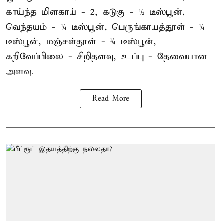
காய்ந்த மிளகாய் - 2, கடுகு - ½ டீஸ்பூன்,
வெந்தயம் - ¼ டீஸ்பூன், பெருங்காயத்தூள் - ¼
டீஸ்பூன், மஞ்சள்தூள் - ¼ டீஸ்பூன்,
கறிவேப்பிலை - சிறிதளவு, உப்பு - தேவையான
அளவு.
Read More