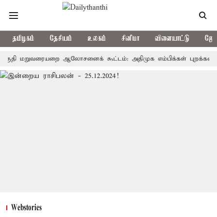
தமிழகம்
தேசியம்
உலகம்
சினிமா
விளையாட்டு
ஜோத
றுவரையறை ஆலோசனைக் கூட்டம்: அதிமுக எம்பிக்கள் புறக்கணிப்பு
Webstories