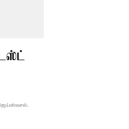
டஸ்ட்
ெய்ஸ்வால்.