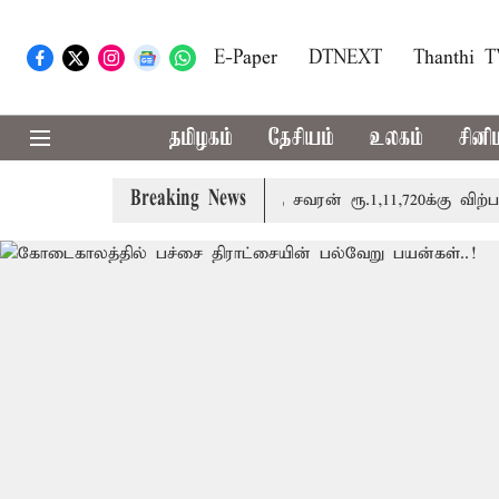
E-Paper
DTNEXT
Thanthi 
தமிழகம்
தேசியம்
உலகம்
சினி
Breaking News
னுக்கு ரூ.520 உயர்ந்து ஒரு சவரன் ரூ.1,11,720க்கு விற்பனை