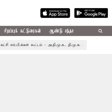
சிறப்புக் கட்டுரைகள்
ஆண்டு சந்தா
.க்கள் கூட்டம் - அ.தி.மு.க., தி.மு.க. புறக்கணிப்பு
திருவ