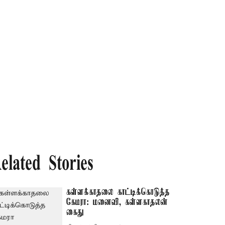
elated Stories
கள்ளக்காதலை காட்டிக்கொடுத்த
கேமரா: மனைவி, கள்ளகாதலன்
கைது