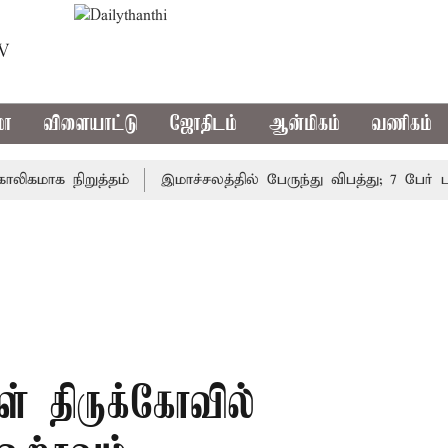
TV
மா
விளையாட்டு
ஜோதிடம்
ஆன்மிகம்
வணிகம்
ாக நிறுத்தம்
இமாச்சலத்தில் பேருந்து விபத்து; 7 பேர் பலி 
ள் திருக்கோவில்