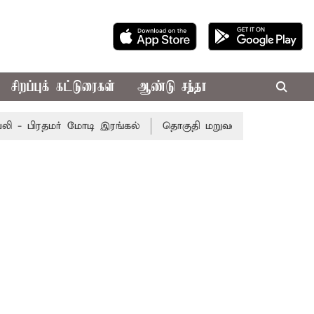
சிறப்புக் கட்டுரைகள்
ஆண்டு சந்தா
- பிரதமர் மோடி இரங்கல்
தொகுதி மறுவரையறை நடந்தால் தம