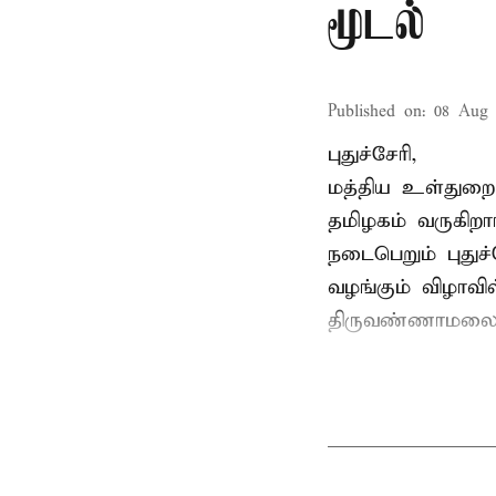
மூடல்
Published on
:
08 Aug 
புதுச்சேரி,
மத்திய உள்துறை 
தமிழகம் வருகிறா
நடைபெறும் புதுச
வழங்கும் விழாவில
திருவண்ணாமலை ச