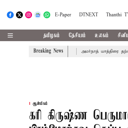
E-Paper
DTNEXT
Thanthi 
தமிழகம்
தேசியம்
உலகம்
சினி
Breaking News
ேதி சுப்ரீம்கோர்ட்டில் விசாரணை
அமர்நாத் யாத்திரை தற்காலிகம
ஆன்மிகம்
கரி கிருஷ்ண பெருமா