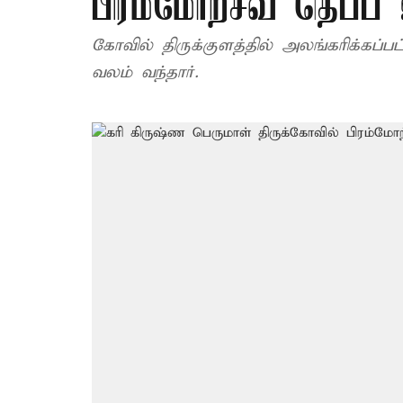
பிரம்மோற்சவ தெப்ப 
கோவில் திருக்குளத்தில் அலங்கரிக்கப்பட
வலம் வந்தார்.