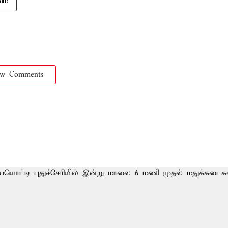
ம்
ow Comments