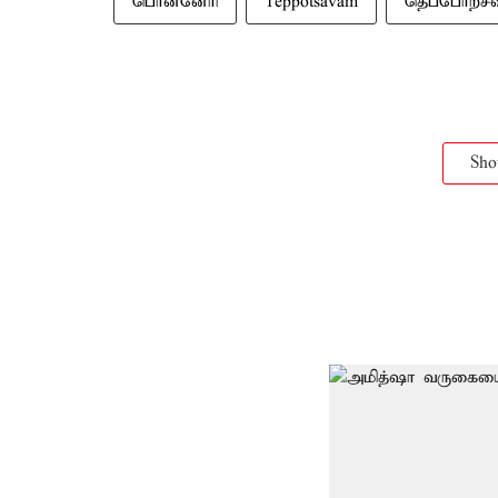
பொன்னேரி
Teppotsavam
தெப்போற்சவ
Sh