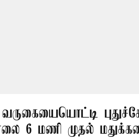
 வருகையையொட்டி புதுச்சேர
ாலை 6 மணி முதல் மதுக்க