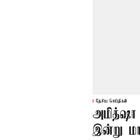
தேசிய செய்திகள்
அமித்ஷா
இன்று ம