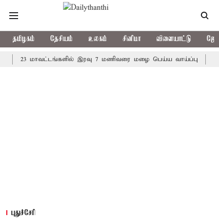
தமிழகம்
தேசியம்
உலகம்
சினிமா
விளையாட்டு
ஜோத
23 மாவட்டங்களில் இரவு 7 மணிவரை மழை பெய்ய வாய்ப்பு
கொரிய பே
புதுச்சேரி