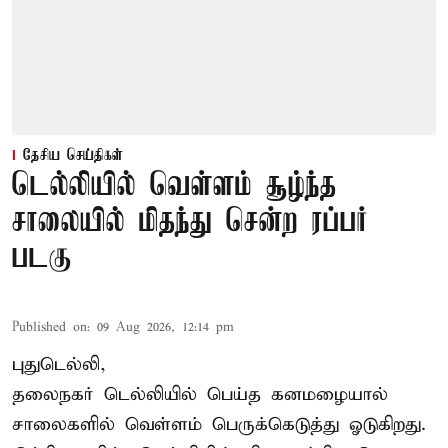
தேசிய செய்திகள்
டெல்லியில் வெள்ளம் சூழ்ந்த
சாலையில் மிதந்து சென்ற ரப்பர்
படகு
Published on
:
09 Aug 2026, 12:14 pm
புதுடெல்லி,
தலைநகர்
டெல்லியில்
பெய்த கனமழையால்
சாலைகளில் வெள்ளம் பெருக்கெடுத்து ஓடுகிறது.