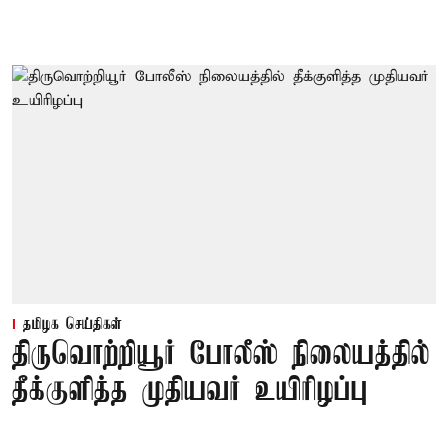
தமிழக செய்திகள்
திருவொற்றியூர் போலீஸ் நிலையத்தில்
தீக்குளித்த முதியவர் உயிரிழப்பு