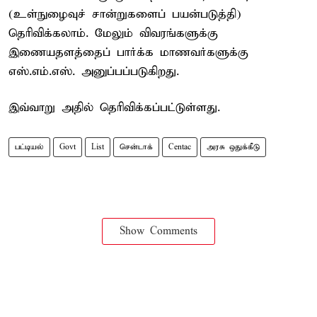
(உள்நுழைவுச் சான்றுகளைப் பயன்படுத்தி)
தெரிவிக்கலாம். மேலும் விவரங்களுக்கு
இணையதளத்தைப் பார்க்க மாணவர்களுக்கு
எஸ்.எம்.எஸ். அனுப்பப்படுகிறது.
இவ்வாறு அதில் தெரிவிக்கப்பட்டுள்ளது.
பட்டியல்
Govt
List
சென்டாக்
Centac
அரசு ஒதுக்கீடு
Show Comments