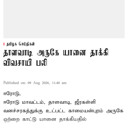
தமிழக செய்திகள்
தாளவாடி அருகே யானை தாக்கி
விவசாயி பலி
Published on
:
09 Aug 2026, 11:40 am
ஈரோடு,
ஈரோடு மாவட்டம்,
தாளவாடி
, ஜீரகள்ளி
வனச்சரகத்துக்கு உட்பட்ட காமையன்புரம் அருகே
ஒற்றை காட்டு
யானை தாக்கி
யதில்