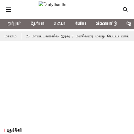
தமிழகம்
தேசியம்
உலகம்
சினிமா
விளையாட்டு
ஜோத
ம்
23 மாவட்டங்களில் இரவு 7 மணிவரை மழை பெய்ய வாய்ப்பு
க
புதுச்சேரி