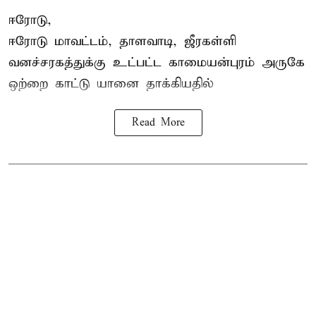
ஈரோடு,
ஈரோடு மாவட்டம்,
தாளவாடி
, ஜீரகள்ளி
வனச்சரகத்துக்கு உட்பட்ட காமையன்புரம் அருகே
ஒற்றை காட்டு
யானை தாக்கி
யதில்
Read More