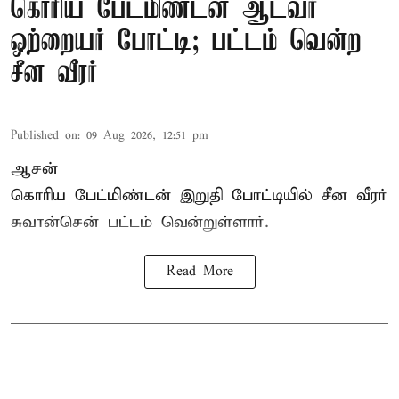
கொரிய பேட்மிண்டன் ஆடவர்
ஒற்றையர் போட்டி; பட்டம் வென்ற
சீன வீரர்
Published on
:
09 Aug 2026, 12:51 pm
ஆசன்
கொரிய பேட்மிண்டன்
இறுதி போட்டியில் சீன வீரர்
சுவான்சென் பட்டம் வென்றுள்ளார்.
Read More