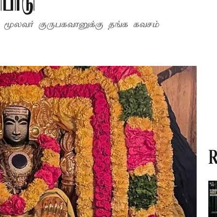
ிபாடு
ு மூலவர் குருபகவானுக்கு தங்க கவசம்
R