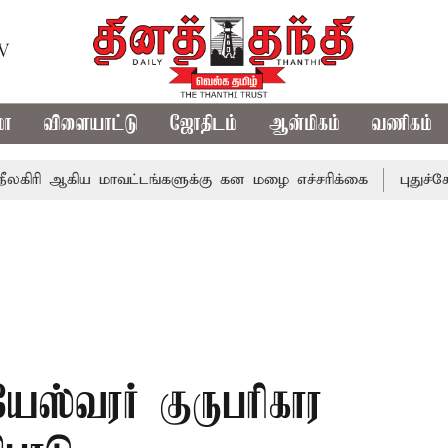
TV
மா
விளையாட்டு
ஜோதிடம்
ஆன்மிகம்
வணிகம்
கிய மாவட்டங்களுக்கு கன மழை எச்சரிக்கை
புதுச்சேரி சட்ட
ஸ்வரர் குருபரிகார