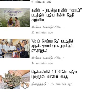
9 minutes ago
கவின் - நயன்தாராவின் “ஹாய்”
படத்தின் புதிய ரிலீஸ் தேதி
அறிவிப்பு
சினிமா செய்திப்பிரிவு
27 minutes ago
'செய் செய்யாதே' படத்தில்
முதல்-அமைச்சராக நடிக்கும்
எச்.ராஜா..!
சினிமா செய்திப்பிரிவு
54 minutes ago
நெல்லையில் 1.1 கிலோ கஞ்சா
பறிமுதல்: வாலிபர் கைது
தினத்தந்தி
55 minutes ago