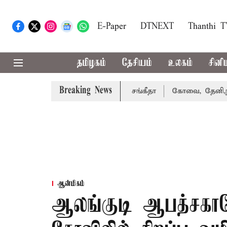
E-Paper
DTNEXT
Thanthi 
தமிழகம்
தேசியம்
உலகம்
சினி
Breaking News
து வழக்கை வாபஸ் பெற்றார் சங்கீதா
கோவை, தேனி,நீலகிரி ஆ
ஆன்மிகம்
ஆலங்குடி ஆபத்சகாயே