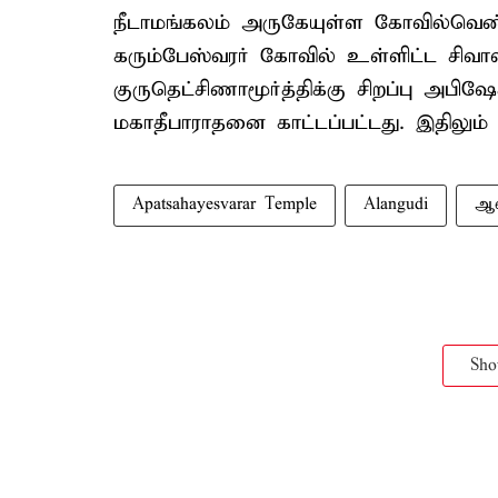
நீடாமங்கலம் அருகேயுள்ள கோவில்வெண
கரும்பேஸ்வரர் கோவில் உள்ளிட்ட சிவா
குருதெட்சிணாமூர்த்திக்கு சிறப்பு அப
மகாதீபாராதனை காட்டப்பட்டது. இதிலும
Apatsahayesvarar Temple
Alangudi
ஆல
Sh