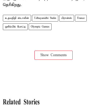
தெரிகிறது.
உதயநிதி ஸ்டாலின்
Udhayanidhi Stalin
பிரான்ஸ்
France
ஒலிம்பிக் போட்டி
Olympic Games
Show Comments
Related Stories