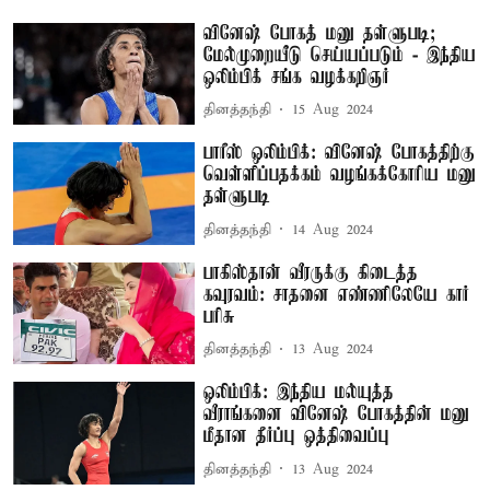
வினேஷ் போகத் மனு தள்ளுபடி;
மேல்முறையீடு செய்யப்படும் - இந்திய
ஒலிம்பிக் சங்க வழக்கறிஞர்
தினத்தந்தி
15 Aug 2024
பாரீஸ் ஒலிம்பிக்: வினேஷ் போகத்திற்கு
வெள்ளிப்பதக்கம் வழங்கக்கோரிய மனு
தள்ளுபடி
தினத்தந்தி
14 Aug 2024
பாகிஸ்தான் வீரருக்கு கிடைத்த
கவுரவம்: சாதனை எண்ணிலேயே கார்
பரிசு
தினத்தந்தி
13 Aug 2024
ஒலிம்பிக்: இந்திய மல்யுத்த
வீராங்கனை வினேஷ் போகத்தின் மனு
மீதான தீர்ப்பு ஒத்திவைப்பு
தினத்தந்தி
13 Aug 2024