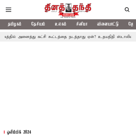
தமிழகம்
தேசியம்
உலகம்
சினிமா
விளையாட்டு
ஜோத
ைத்து கட்சி கூட்டத்தை நடத்தாது ஏன்? உதயநிதி ஸ்டாலின் கேள்வி
த
ஒலிம்பிக் 2024