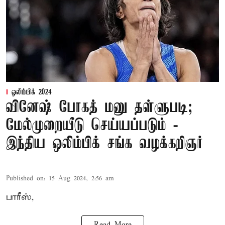
ஒலிம்பிக் 2024
வினேஷ் போகத் மனு தள்ளுபடி;
மேல்முறையீடு செய்யப்படும் -
இந்திய ஒலிம்பிக் சங்க வழக்கறிஞர்
Published on
:
15 Aug 2024, 2:56 am
பாரீஸ்,