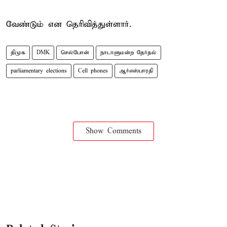
வேண்டும் என தெரிவித்துள்ளார்.
திமுக
DMK
செல்போன்
நாடாளுமன்ற தேர்தல்
parliamentary elections
Cell phones
ஆர்எஸ்பாரதி
Show Comments