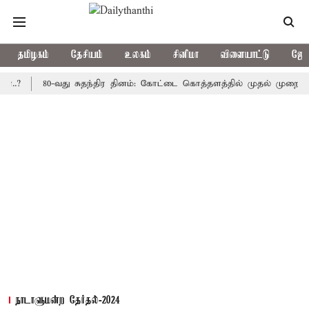
தமிழகம்
தேசியம்
உலகம்
சினிமா
விளையாட்டு
ஜோத
?
80-வது சுதந்திர தினம்: கோட்டை கொத்தளத்தில் முதல் முறையாக தே
நாடாளுமன்ற தேர்தல்-2024