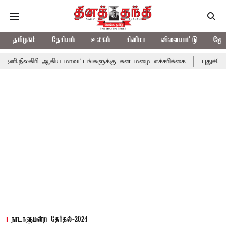
தமிழகம்
தேசியம்
உலகம்
சினிமா
விளையாட்டு
ஜோத
ஆகிய மாவட்டங்களுக்கு கன மழை எச்சரிக்கை
புதுச்சேரி சட்டசபையி
நாடாளுமன்ற தேர்தல்-2024