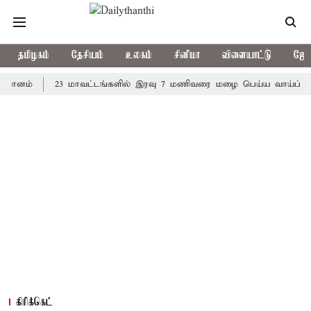
தமிழகம்
தேசியம்
உலகம்
சினிமா
விளையாட்டு
ஜோத
்
23 மாவட்டங்களில் இரவு 7 மணிவரை மழை பெய்ய வாய்ப்பு
கொ
கிரிக்கெட்