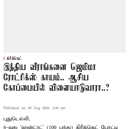
கிரிக்கெட்
இந்திய வீராங்கனை ஜெமிமா
ரோட்ரிக்ஸ் காயம்.. ஆசிய
கோப்பையில் விளையாடுவாரா..?
Published on
:
09 Aug 2026, 5:40 am
புதுடெல்லி,
6-வது 'ஹன்ட்ரட்' (100 பந்து) கிரிக்கெட் போட்டி