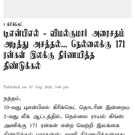
கிரிக்கெட்
டிஎன்பிஎல் - விமல்குமார் அரைசதம்
அடித்து அசத்தல்... நெல்லைக்கு 171
ரன்கள் இலக்கு நிர்ணயித்த
திண்டுக்கல்
Published on
:
07 Aug 2026, 3:40 pm
நத்தம்,
10-வது
டிஎன்பிஎல்
கிரிக்கெட் தொடரின் இன்றைய
2-வது லீக் ஆட்டத்தில், நெல்லை ராயல் கிங்ஸ்
அணிக்கு 171 ரன்கள் என்ற வெற்றி இலக்கை
திண்டுக்கல் டிராகன்ஸ் அணி நிர்ணயித்துள்ளது.