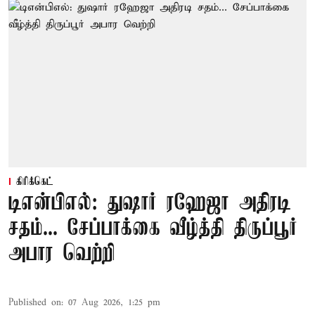
கிரிக்கெட்
டிஎன்பிஎல்: துஷார் ரஹேஜா அதிரடி
சதம்... சேப்பாக்கை வீழ்த்தி திருப்பூர்
அபார வெற்றி
Published on
:
07 Aug 2026, 1:25 pm