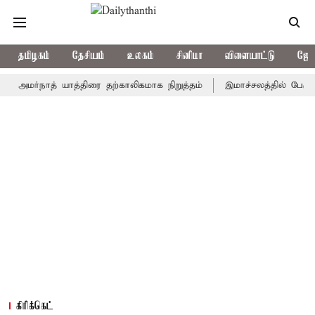
தமிழகம்
தேசியம்
உலகம்
சினிமா
விளையாட்டு
ஜோத
ர்நாத் யாத்திரை தற்காலிகமாக நிறுத்தம்
இமாச்சலத்தில் பேருந்து விப
கிரிக்கெட்