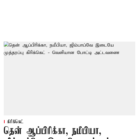
கிரிக்கெட்
தென் ஆப்பிரிக்கா, நமீபியா,