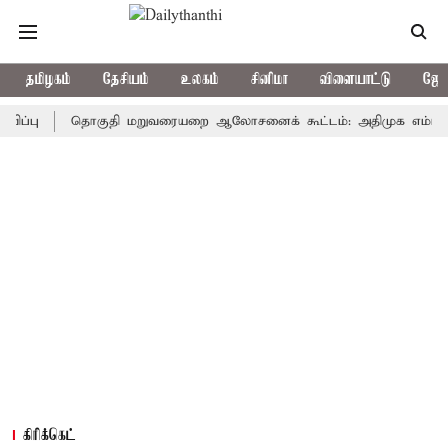
தமிழகம்
தேசியம்
உலகம்
சினிமா
விளையாட்டு
ஜோத
தொகுதி மறுவரையறை ஆலோசனைக் கூட்டம்: அதிமுக எம்பிக்கள் புறக
கிரிக்கெட்