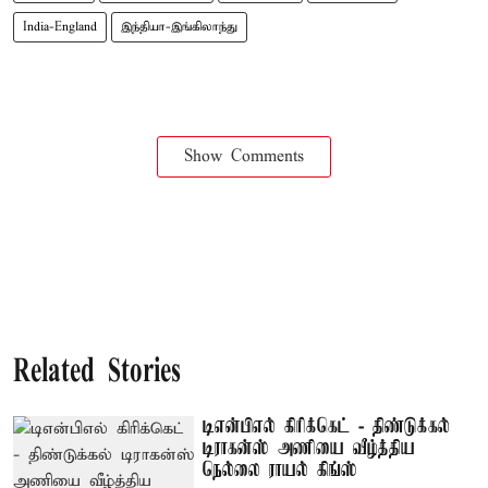
India-England
இந்தியா-இங்கிலாந்து
Show Comments
Related Stories
டிஎன்பிஎல் கிரிக்கெட் - திண்டுக்கல்
டிராகன்ஸ் அணியை வீழ்த்திய
நெல்லை ராயல் கிங்ஸ்