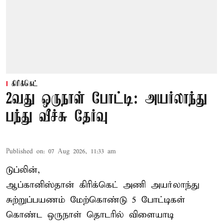
கிரிக்கெட்
2வது ஒருநாள் போட்டி: அயர்லாந்து
பந்து வீச்சு தேர்வு
Published on
:
07 Aug 2026, 11:33 am
டுப்லின்,
ஆப்கானிஸ்தான்
கிரிக்கெட்
அணி அயர்லாந்து
சுற்றுப்பயணம் மேற்கொண்டு 5 போட்டிகள்
கொண்ட ஒருநாள் தொடரில் விளையாடி