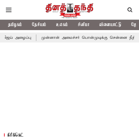
தமிழகம்
தேசியம்
உலகம்
சினிமா
விளையாட்டு
ஜோத
ைப்பு
முன்னாள் அமைச்சர் பொன்முடிக்கு சென்னை நீதிமன்றம் பிடிவ
கிரிக்கெட்