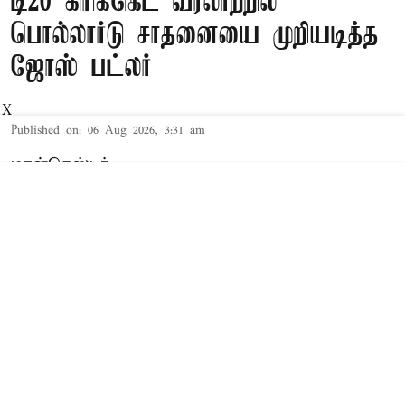
டி20 கிரிக்கெட் வரலாற்றில்
பொல்லார்டு சாதனையை முறியடித்த
ஜோஸ் பட்லர்
X
Published on
:
06 Aug 2026, 3:31 am
மான்செஸ்டர்
டி20 கிரிக்கெட் வரலாற்றில் வெஸ்ட் இண்டீஸ் வீரர்
கீரன் பொல்லார்டு சாதனையை ஜோஸ் பட்லர்
முறியடித்து உள்ளார்.
இங்கிலாந்து பேட்ஸ்மேனான ஜோஸ் பட்லர்,
வெஸ்ட் இண்டீஸ் அணியின் கிரிக்கெட் வீரர் கீரன்
பொல்லார்டின் சாதனையை முறியடித்து உள்ளார்.
வெல்ஷ் பயர் அணிக்கு எதிரான
ஆட்டத்தின்போது, மான்செஸ்டர் சூப்பர்