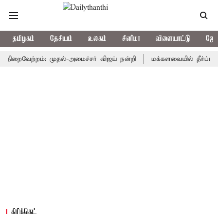
தமிழகம்
தேசியம்
உலகம்
சினிமா
விளையாட்டு
ஜோத
ைவேற்றம்: முதல்-அமைச்சர் விஜய் நன்றி
மக்களவையில் தீர்ப்பாய சீர்
கிரிக்கெட்