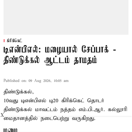
கிரிக்கெட்
டிஎன்பிஎல்: மழையால் சேப்பாக் -
திண்டுக்கல் ஆட்டம் தாமதம்
Published on
:
09 Aug 2026, 10:05 am
திண்டுக்கல்,
10வது டிஎன்பிஎல் டி20
கிரிக்கெட்
தொடர்
திண்டுக்கல் மாவட்டம் நத்தம் எம்.பி.ஆர். கல்லூரி
X
மைதானத்தில் நடைபெற்று வருகிறது.
மழை