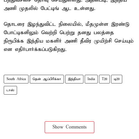
பந்துவீச்சை தேர்வு செய்துள்ளது. அதன்படி, இந்திய
அணி முதலில் பேட்டிங் ஆட உள்ளது.
தொடரை இழந்துவிட்ட நிலையில், மீதமுள்ள இரண்டு
போட்டிகளிலும் வெற்றி பெற்று தனது பலத்தை
நிரூபிக்க இந்திய மகளிர் அணி தீவிர முயிற்சி செய்யும்
என எதிர்பார்க்கப்படுகிறது.
South Africa
தென் ஆப்பிரிக்கா
இந்தியா
India
T20
டி20
டாஸ்
Show Comments