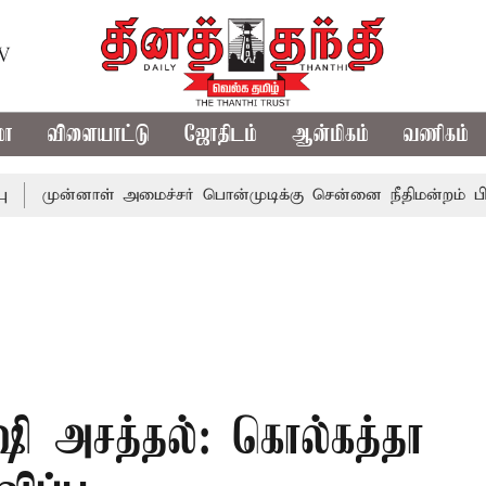
TV
மா
விளையாட்டு
ஜோதிடம்
ஆன்மிகம்
வணிகம்
னாள் அமைச்சர் பொன்முடிக்கு சென்னை நீதிமன்றம் பிடிவாராண்ட
ஷி அசத்தல்: கொல்கத்தா