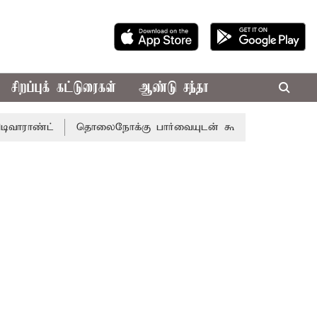
சிறப்புக் கட்டுரைகள்
ஆண்டு சந்தா
்
தொலைநோக்கு பார்வையுடன் கூடிய வேளாண் பட்ஜெட்: முத