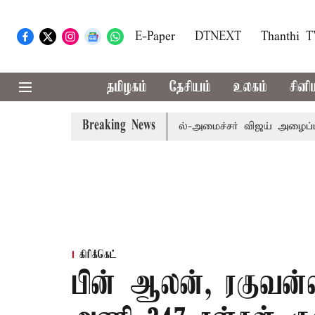
E-Paper
DTNEXT
Thanthi 
தமிழகம்
தேசியம்
உலகம்
சினி
Breaking News
ி.க்கள் கூட்டத்துக்கு முதல்-அமைச்சர் விஜய் அழைப்பு
முன்
கிரிக்கெட்
பின் ஆலன், ரகுவன்