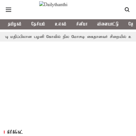
தமிழகம்
தேசியம்
உலகம்
சினிமா
விளையாட்டு
ஜோத
திப்பிலான பழனி கோவில் நில மோசடி: கைதானவர் சிறையில் உயிரிழப்பு
கிரிக்கெட்