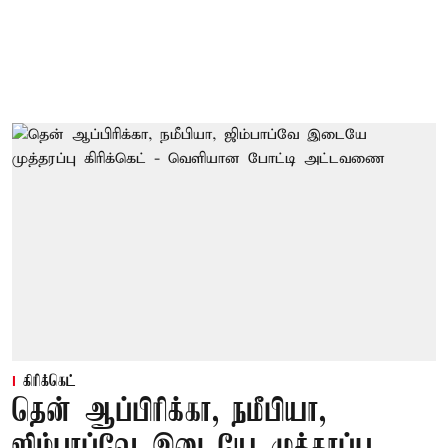
கிரிக்கெட்
தென் ஆப்பிரிக்கா, நமீபியா,