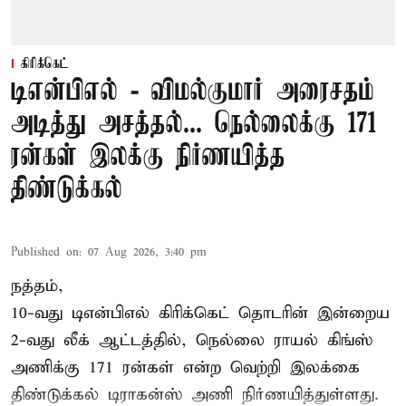
கிரிக்கெட்
டிஎன்பிஎல் - விமல்குமார் அரைசதம்
அடித்து அசத்தல்... நெல்லைக்கு 171
ரன்கள் இலக்கு நிர்ணயித்த
திண்டுக்கல்
Published on
:
07 Aug 2026, 3:40 pm
நத்தம்,
10-வது
டிஎன்பிஎல்
கிரிக்கெட் தொடரின் இன்றைய
2-வது லீக் ஆட்டத்தில், நெல்லை ராயல் கிங்ஸ்
அணிக்கு 171 ரன்கள் என்ற வெற்றி இலக்கை
திண்டுக்கல் டிராகன்ஸ் அணி நிர்ணயித்துள்ளது.