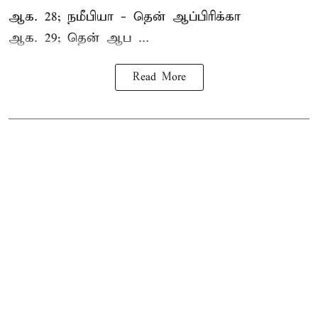
ஆக. 28; நமீபியா - தென் ஆப்பிரிக்கா
ஆக. 29; தென் ஆப ...
Read More