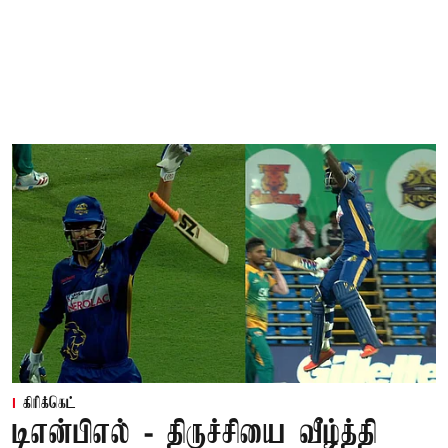
கிரிக்கெட்
டிஎன்பிஎல் - திருச்சியை வீழ்த்தி