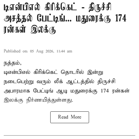
டிஎன்பிஎல் கிரிக்கெட் - திருச்சி
அசத்தல் பேட்டிங்... மதுரைக்கு 174
ரன்கள் இலக்கு
Published on
:
05 Aug 2026, 11:44 am
நத்தம்,
டிஎன்பிஎல்
கிரிக்கெட் தொடரில் இன்று
நடைபெற்று வரும் லீக் ஆட்டத்தில் திருச்சி
அபாரமாக பேட்டிங் ஆடி மதுரைக்கு 174 ரன்கள்
இலக்கு நிர்ணயித்துள்ளது.
Read More