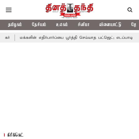
தமிழகம்
தேசியம்
உலகம்
சினிமா
விளையாட்டு
ஜோத
்களின் எதிர்பார்ப்பை பூர்த்தி செய்யாத பட்ஜெட்; எடப்பாடி பழனிசாமி
கிரிக்கெட்