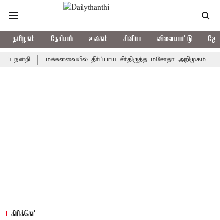
தமிழகம்
தேசியம்
உலகம்
சினிமா
விளையாட்டு
ஜோத
்றி
மக்களவையில் தீர்ப்பாய சீர்திருத்த மசோதா அறிமுகம்
ஒரு தே
கிரிக்கெட்