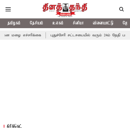
தமிழகம்
தேசியம்
உலகம்
சினிமா
விளையாட்டு
ஜோத
்சரிக்கை
புதுச்சேரி சட்டசபையில் வரும் 24ம் தேதி பட்ஜெட் தாக்கல் 
கிரிக்கெட்