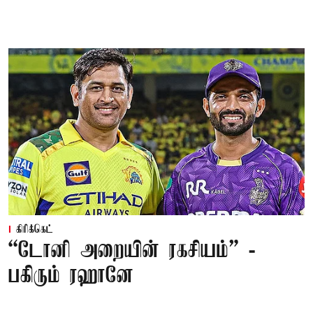
கிரிக்கெட்
“டோனி அறையின் ரகசியம்” -
பகிரும் ரஹானே