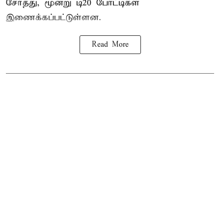
சேர்த்து, மூன்று டி20 போட்டிகள்
இணைக்கப்பட்டுள்ளன.
Read More