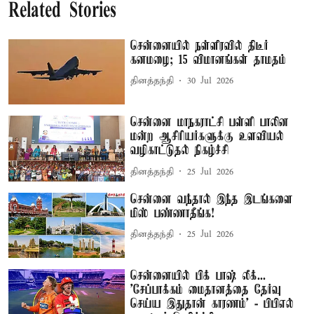
Related Stories
சென்னையில் நள்ளிரவில் திடீர்
கனமழை; 15 விமானங்கள் தாமதம்
தினத்தந்தி
30 Jul 2026
சென்னை மாநகராட்சி பள்ளி பாலின
மன்ற ஆசிரியர்களுக்கு உளவியல்
வழிகாட்டுதல் நிகழ்ச்சி
தினத்தந்தி
25 Jul 2026
சென்னை வந்தால் இந்த இடங்களை
மிஸ் பண்ணாதீங்க!
தினத்தந்தி
25 Jul 2026
சென்னையில் பிக் பாஷ் லீக்...
’சேப்பாக்கம் மைதானத்தை தேர்வு
செய்ய இதுதான் காரணம்’ - பிபிஎல்